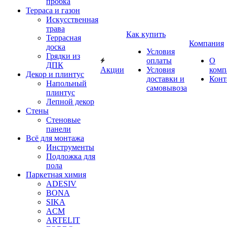
пробка
Терраса и газон
Искусственная
трава
Как купить
Террасная
Компания
доска
Условия
Грядки из
оплаты
О
ДПК
Акции
Условия
комп
Декор и плинтус
доставки и
Конт
Напольный
самовывоза
плинтус
Лепной декор
Стены
Стеновые
панели
Всё для монтажа
Инструменты
Подложка для
пола
Паркетная химия
ADESIV
BONA
SIKA
ACM
ARTELIT