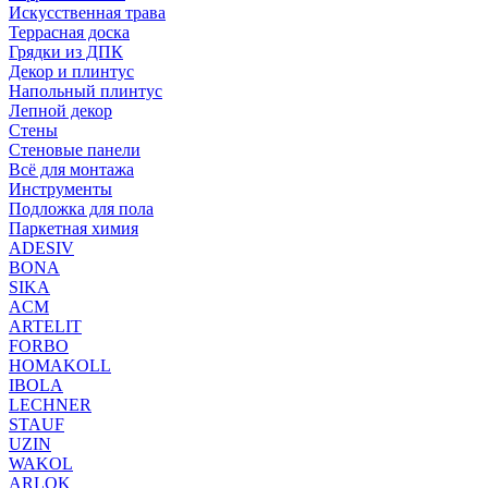
Искусственная трава
Террасная доска
Грядки из ДПК
Декор и плинтус
Напольный плинтус
Лепной декор
Стены
Стеновые панели
Всё для монтажа
Инструменты
Подложка для пола
Паркетная химия
ADESIV
BONA
SIKA
ACM
ARTELIT
FORBO
HOMAKOLL
IBOLA
LECHNER
STAUF
UZIN
WAKOL
ARLOK