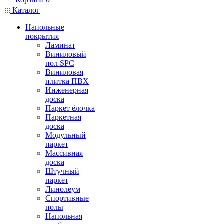
Каталог
Напольные
покрытия
Ламинат
Виниловый
пол SPC
Виниловая
плитка ПВХ
Инженерная
доска
Паркет ёлочка
Паркетная
доска
Модульный
паркет
Массивная
доска
Штучный
паркет
Линолеум
Спортивные
полы
Напольная