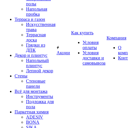
полы
Напольная
пробка
Терраса и газон
Искусственная
трава
Как купить
Террасная
Компания
доска
Условия
Грядки из
оплаты
О
ДПК
Акции
Условия
комп
Декор и плинтус
доставки и
Конт
Напольный
самовывоза
плинтус
Лепной декор
Стены
Стеновые
панели
Всё для монтажа
Инструменты
Подложка для
пола
Паркетная химия
ADESIV
BONA
SIKA