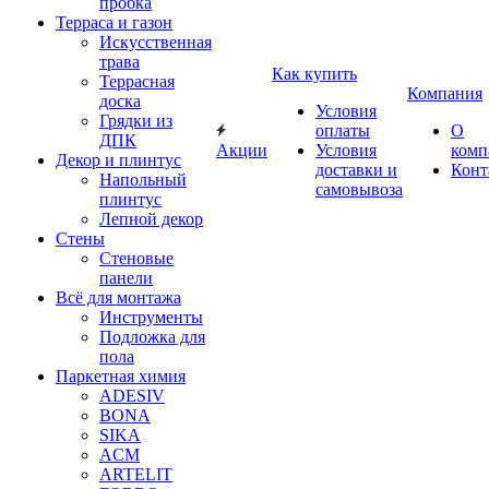
пробка
Терраса и газон
Искусственная
трава
Как купить
Террасная
Компания
доска
Условия
Грядки из
оплаты
О
ДПК
Акции
Условия
комп
Декор и плинтус
доставки и
Конт
Напольный
самовывоза
плинтус
Лепной декор
Стены
Стеновые
панели
Всё для монтажа
Инструменты
Подложка для
пола
Паркетная химия
ADESIV
BONA
SIKA
ACM
ARTELIT