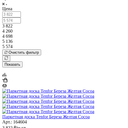
Цена
3 822
4 260
4 698
5 136
5 574
Очистить фильтр
Показать
Паркетная доска Tenfor Береза Желтая Cocoa
Арт.: 164604
3 822
₽
/м кв.