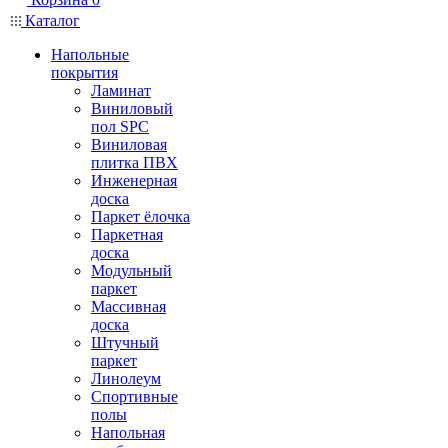
Каталог
Напольные
покрытия
Ламинат
Виниловый
пол SPC
Виниловая
плитка ПВХ
Инженерная
доска
Паркет ёлочка
Паркетная
доска
Модульный
паркет
Массивная
доска
Штучный
паркет
Линолеум
Спортивные
полы
Напольная