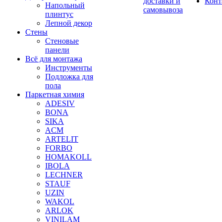
доставки и
Конт
Напольный
самовывоза
плинтус
Лепной декор
Стены
Стеновые
панели
Всё для монтажа
Инструменты
Подложка для
пола
Паркетная химия
ADESIV
BONA
SIKA
ACM
ARTELIT
FORBO
HOMAKOLL
IBOLA
LECHNER
STAUF
UZIN
WAKOL
ARLOK
VINILAM