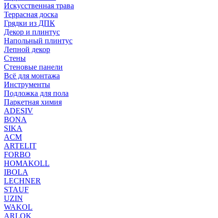
Искусственная трава
Террасная доска
Грядки из ДПК
Декор и плинтус
Напольный плинтус
Лепной декор
Стены
Стеновые панели
Всё для монтажа
Инструменты
Подложка для пола
Паркетная химия
ADESIV
BONA
SIKA
ACM
ARTELIT
FORBO
HOMAKOLL
IBOLA
LECHNER
STAUF
UZIN
WAKOL
ARLOK