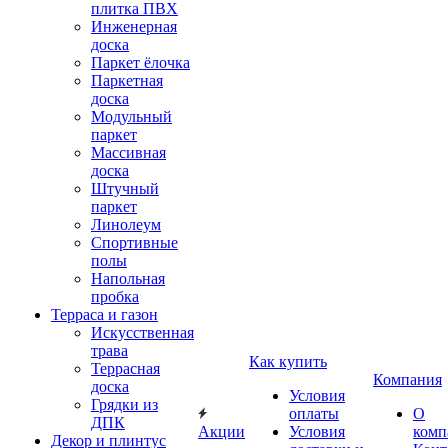
плитка ПВХ
Инженерная
доска
Паркет ёлочка
Паркетная
доска
Модульный
паркет
Массивная
доска
Штучный
паркет
Линолеум
Спортивные
полы
Напольная
пробка
Терраса и газон
Искусственная
трава
Как купить
Террасная
Компания
доска
Условия
Грядки из
оплаты
О
ДПК
Акции
Условия
комп
Декор и плинтус