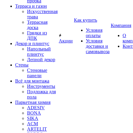
пробка
Терраса и газон
Искусственная
трава
Как купить
Террасная
Компания
доска
Условия
Грядки из
оплаты
О
ДПК
Акции
Условия
комп
Декор и плинтус
доставки и
Конт
Напольный
самовывоза
плинтус
Лепной декор
Стены
Стеновые
панели
Всё для монтажа
Инструменты
Подложка для
пола
Паркетная химия
ADESIV
BONA
SIKA
ACM
ARTELIT