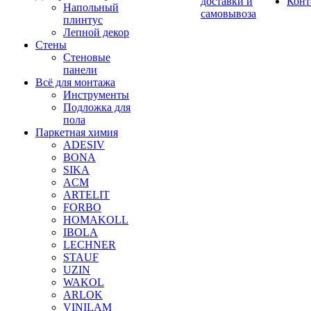
доставки и
Конт
Напольный
самовывоза
плинтус
Лепной декор
Стены
Стеновые
панели
Всё для монтажа
Инструменты
Подложка для
пола
Паркетная химия
ADESIV
BONA
SIKA
ACM
ARTELIT
FORBO
HOMAKOLL
IBOLA
LECHNER
STAUF
UZIN
WAKOL
ARLOK
VINILAM