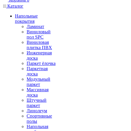
Каталог
Напольные
покрытия
Ламинат
Виниловый
пол SPC
Виниловая
плитка ПВХ
Инженерная
доска
Паркет ёлочка
Паркетная
доска
Модульный
паркет
Массивная
доска
Штучный
паркет
Линолеум
Спортивные
полы
Напольная