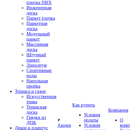
плитка ПВХ
Инженерная
доска
Паркет ёлочка
Паркетная
доска
Модульный
паркет
Массивная
доска
Штучный
паркет
Линолеум
Спортивные
полы
Напольная
пробка
Терраса и газон
Искусственная
трава
Как купить
Террасная
Компания
доска
Условия
Грядки из
оплаты
О
ДПК
Акции
Условия
комп
Декор и плинтус