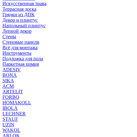
Искусственная трава
Террасная доска
Грядки из ДПК
Декор и плинтус
Напольный плинтус
Лепной декор
Стены
Стеновые панели
Всё для монтажа
Инструменты
Подложка для пола
Паркетная химия
ADESIV
BONA
SIKA
ACM
ARTELIT
FORBO
HOMAKOLL
IBOLA
LECHNER
STAUF
UZIN
WAKOL
ARLOK