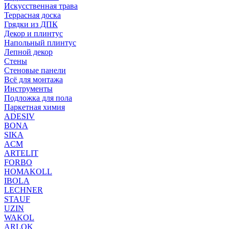
Искусственная трава
Террасная доска
Грядки из ДПК
Декор и плинтус
Напольный плинтус
Лепной декор
Стены
Стеновые панели
Всё для монтажа
Инструменты
Подложка для пола
Паркетная химия
ADESIV
BONA
SIKA
ACM
ARTELIT
FORBO
HOMAKOLL
IBOLA
LECHNER
STAUF
UZIN
WAKOL
ARLOK