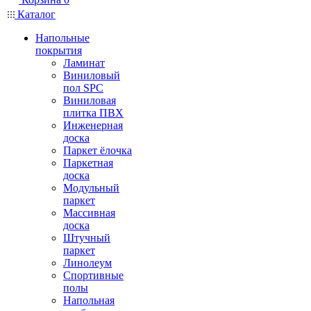
Каталог
Напольные
покрытия
Ламинат
Виниловый
пол SPC
Виниловая
плитка ПВХ
Инженерная
доска
Паркет ёлочка
Паркетная
доска
Модульный
паркет
Массивная
доска
Штучный
паркет
Линолеум
Спортивные
полы
Напольная