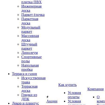
плитка ПВХ
Инженерная
доска
Паркет ёлочка
Паркетная
доска
Модульный
паркет
Массивная
доска
Штучный
паркет
Линолеум
Спортивные
полы
Напольная
пробка
Терраса и газон
Искусственная
трава
Как купить
Террасная
Компания
доска
Условия
Грядки из
оплаты
О
ДПК
Акции
Условия
комп
Декор и плинтус