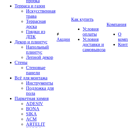
пробка
Терраса и газон
Искусственная
трава
Как купить
Террасная
Компания
доска
Условия
Грядки из
оплаты
О
ДПК
Акции
Условия
комп
Декор и плинтус
доставки и
Конт
Напольный
самовывоза
плинтус
Лепной декор
Стены
Стеновые
панели
Всё для монтажа
Инструменты
Подложка для
пола
Паркетная химия
ADESIV
BONA
SIKA
ACM
ARTELIT