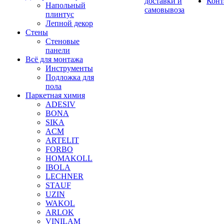
доставки и
Конт
Напольный
самовывоза
плинтус
Лепной декор
Стены
Стеновые
панели
Всё для монтажа
Инструменты
Подложка для
пола
Паркетная химия
ADESIV
BONA
SIKA
ACM
ARTELIT
FORBO
HOMAKOLL
IBOLA
LECHNER
STAUF
UZIN
WAKOL
ARLOK
VINILAM