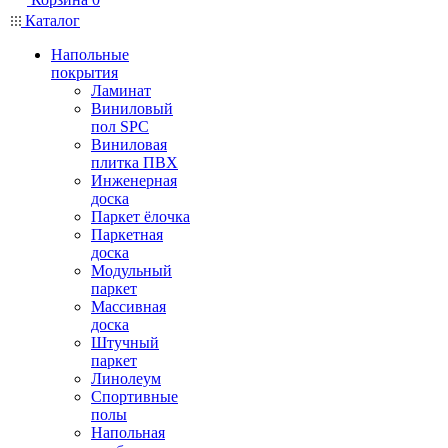
Каталог
Напольные
покрытия
Ламинат
Виниловый
пол SPC
Виниловая
плитка ПВХ
Инженерная
доска
Паркет ёлочка
Паркетная
доска
Модульный
паркет
Массивная
доска
Штучный
паркет
Линолеум
Спортивные
полы
Напольная