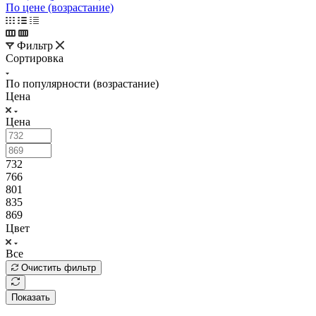
По цене (убывание)
По цене (возрастание)
Фильтр
Сортировка
По популярности (возрастание)
Цена
Цена
732
766
801
835
869
Цвет
Все
Очистить фильтр
Показать