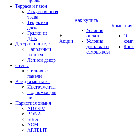
пробка
Терраса и газон
Искусственная
трава
Как купить
Террасная
Компания
доска
Условия
Грядки из
оплаты
О
ДПК
Акции
Условия
комп
Декор и плинтус
доставки и
Конт
Напольный
самовывоза
плинтус
Лепной декор
Стены
Стеновые
панели
Всё для монтажа
Инструменты
Подложка для
пола
Паркетная химия
ADESIV
BONA
SIKA
ACM
ARTELIT