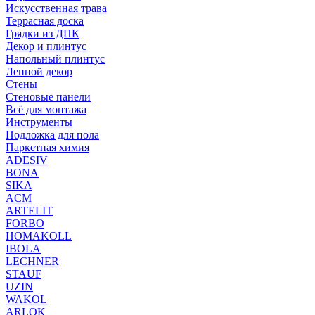
Искусственная трава
Террасная доска
Грядки из ДПК
Декор и плинтус
Напольный плинтус
Лепной декор
Стены
Стеновые панели
Всё для монтажа
Инструменты
Подложка для пола
Паркетная химия
ADESIV
BONA
SIKA
ACM
ARTELIT
FORBO
HOMAKOLL
IBOLA
LECHNER
STAUF
UZIN
WAKOL
ARLOK