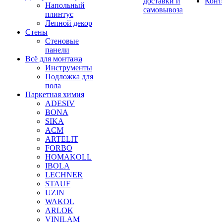
доставки и
Конт
Напольный
самовывоза
плинтус
Лепной декор
Стены
Стеновые
панели
Всё для монтажа
Инструменты
Подложка для
пола
Паркетная химия
ADESIV
BONA
SIKA
ACM
ARTELIT
FORBO
HOMAKOLL
IBOLA
LECHNER
STAUF
UZIN
WAKOL
ARLOK
VINILAM