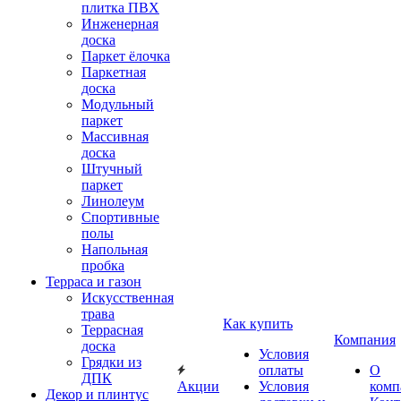
плитка ПВХ
Инженерная
доска
Паркет ёлочка
Паркетная
доска
Модульный
паркет
Массивная
доска
Штучный
паркет
Линолеум
Спортивные
полы
Напольная
пробка
Терраса и газон
Искусственная
трава
Как купить
Террасная
Компания
доска
Условия
Грядки из
оплаты
О
ДПК
Акции
Условия
комп
Декор и плинтус