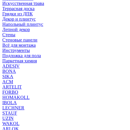
Искусственная трава
Террасная доска
Грядки из ДПК
Декор и плинтус
Напольный плинтус
Лепной декор
Стены
Стеновые панели
Всё для монтажа
Инструменты
Подложка для пола
Паркетная химия
ADESIV
BONA
SIKA
ACM
ARTELIT
FORBO
HOMAKOLL
IBOLA
LECHNER
STAUF
UZIN
WAKOL
ARLOK