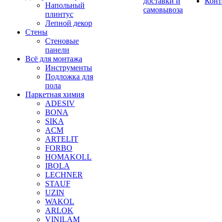
доставки и
Конт
Напольный
самовывоза
плинтус
Лепной декор
Стены
Стеновые
панели
Всё для монтажа
Инструменты
Подложка для
пола
Паркетная химия
ADESIV
BONA
SIKA
ACM
ARTELIT
FORBO
HOMAKOLL
IBOLA
LECHNER
STAUF
UZIN
WAKOL
ARLOK
VINILAM