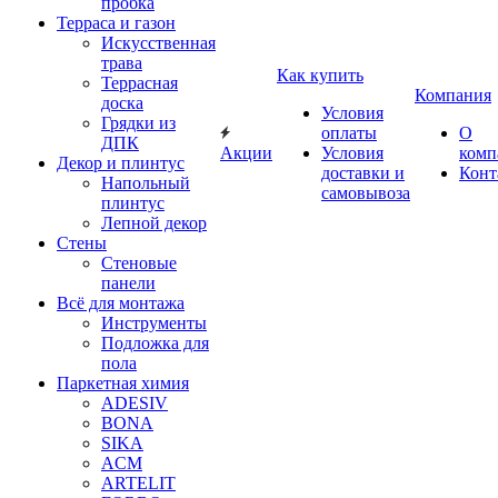
пробка
Терраса и газон
Искусственная
трава
Как купить
Террасная
Компания
доска
Условия
Грядки из
оплаты
О
ДПК
Акции
Условия
комп
Декор и плинтус
доставки и
Конт
Напольный
самовывоза
плинтус
Лепной декор
Стены
Стеновые
панели
Всё для монтажа
Инструменты
Подложка для
пола
Паркетная химия
ADESIV
BONA
SIKA
ACM
ARTELIT