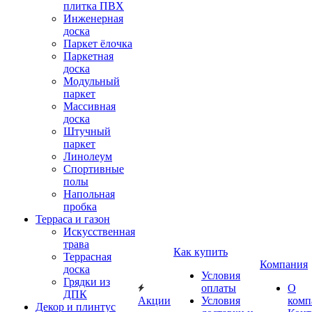
плитка ПВХ
Инженерная
доска
Паркет ёлочка
Паркетная
доска
Модульный
паркет
Массивная
доска
Штучный
паркет
Линолеум
Спортивные
полы
Напольная
пробка
Терраса и газон
Искусственная
трава
Как купить
Террасная
Компания
доска
Условия
Грядки из
оплаты
О
ДПК
Акции
Условия
комп
Декор и плинтус