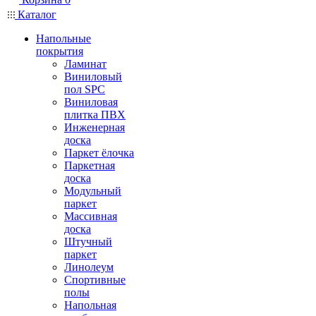
Каталог
Напольные
покрытия
Ламинат
Виниловый
пол SPC
Виниловая
плитка ПВХ
Инженерная
доска
Паркет ёлочка
Паркетная
доска
Модульный
паркет
Массивная
доска
Штучный
паркет
Линолеум
Спортивные
полы
Напольная