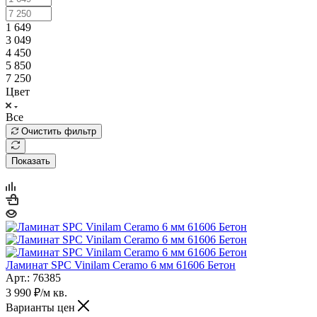
1 649
3 049
4 450
5 850
7 250
Цвет
Все
Очистить фильтр
Показать
Ламинат SPC Vinilam Ceramo 6 мм 61606 Бетон
Арт.: 76385
3 990
₽
/м кв.
Варианты цен