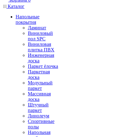
Каталог
Напольные
покрытия
Ламинат
Виниловый
пол SPC
Виниловая
плитка ПВХ
Инженерная
доска
Паркет ёлочка
Паркетная
доска
Модульный
паркет
Массивная
доска
Штучный
паркет
Линолеум
Спортивные
полы
Напольная