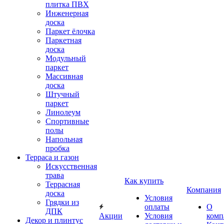
плитка ПВХ
Инженерная
доска
Паркет ёлочка
Паркетная
доска
Модульный
паркет
Массивная
доска
Штучный
паркет
Линолеум
Спортивные
полы
Напольная
пробка
Терраса и газон
Искусственная
трава
Как купить
Террасная
Компания
доска
Условия
Грядки из
оплаты
О
ДПК
Акции
Условия
комп
Декор и плинтус