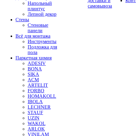
доставки и
Конт
Напольный
самовывоза
плинтус
Лепной декор
Стены
Стеновые
панели
Всё для монтажа
Инструменты
Подложка для
пола
Паркетная химия
ADESIV
BONA
SIKA
ACM
ARTELIT
FORBO
HOMAKOLL
IBOLA
LECHNER
STAUF
UZIN
WAKOL
ARLOK
VINILAM