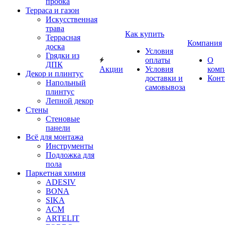
пробка
Терраса и газон
Искусственная
трава
Как купить
Террасная
Компания
доска
Условия
Грядки из
оплаты
О
ДПК
Акции
Условия
комп
Декор и плинтус
доставки и
Конт
Напольный
самовывоза
плинтус
Лепной декор
Стены
Стеновые
панели
Всё для монтажа
Инструменты
Подложка для
пола
Паркетная химия
ADESIV
BONA
SIKA
ACM
ARTELIT