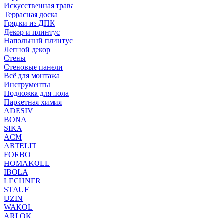
Искусственная трава
Террасная доска
Грядки из ДПК
Декор и плинтус
Напольный плинтус
Лепной декор
Стены
Стеновые панели
Всё для монтажа
Инструменты
Подложка для пола
Паркетная химия
ADESIV
BONA
SIKA
ACM
ARTELIT
FORBO
HOMAKOLL
IBOLA
LECHNER
STAUF
UZIN
WAKOL
ARLOK