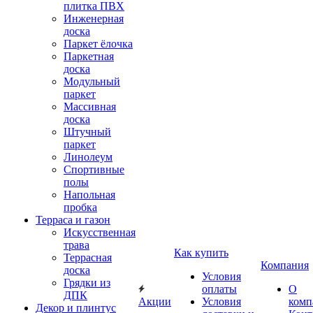
плитка ПВХ
Инженерная
доска
Паркет ёлочка
Паркетная
доска
Модульный
паркет
Массивная
доска
Штучный
паркет
Линолеум
Спортивные
полы
Напольная
пробка
Терраса и газон
Искусственная
трава
Как купить
Террасная
Компания
доска
Условия
Грядки из
оплаты
О
ДПК
Акции
Условия
комп
Декор и плинтус