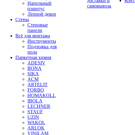
доставки и
Конт
Напольный
самовывоза
плинтус
Лепной декор
Стены
Стеновые
панели
Всё для монтажа
Инструменты
Подложка для
пола
Паркетная химия
ADESIV
BONA
SIKA
ACM
ARTELIT
FORBO
HOMAKOLL
IBOLA
LECHNER
STAUF
UZIN
WAKOL
ARLOK
VINILAM