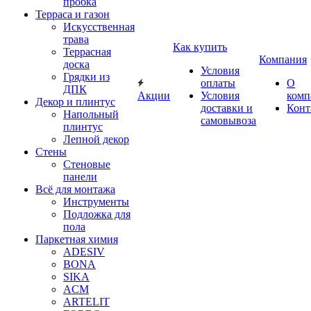
пробка
Терраса и газон
Искусственная
трава
Как купить
Террасная
Компания
доска
Условия
Грядки из
оплаты
О
ДПК
Акции
Условия
комп
Декор и плинтус
доставки и
Конт
Напольный
самовывоза
плинтус
Лепной декор
Стены
Стеновые
панели
Всё для монтажа
Инструменты
Подложка для
пола
Паркетная химия
ADESIV
BONA
SIKA
ACM
ARTELIT