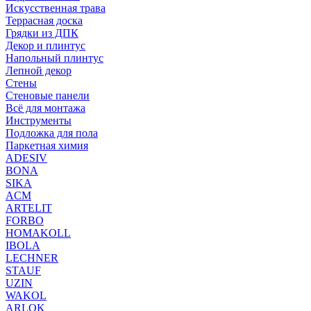
Искусственная трава
Террасная доска
Грядки из ДПК
Декор и плинтус
Напольный плинтус
Лепной декор
Стены
Стеновые панели
Всё для монтажа
Инструменты
Подложка для пола
Паркетная химия
ADESIV
BONA
SIKA
ACM
ARTELIT
FORBO
HOMAKOLL
IBOLA
LECHNER
STAUF
UZIN
WAKOL
ARLOK