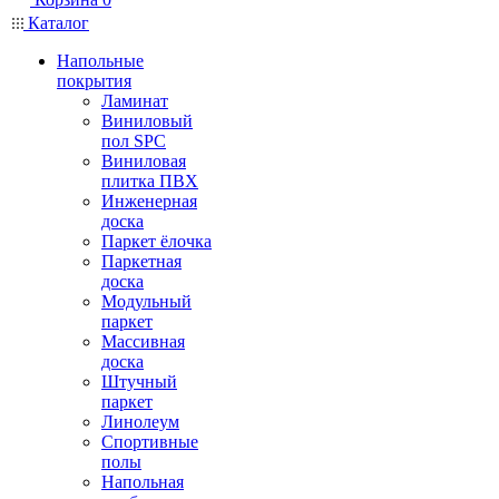
Каталог
Напольные
покрытия
Ламинат
Виниловый
пол SPC
Виниловая
плитка ПВХ
Инженерная
доска
Паркет ёлочка
Паркетная
доска
Модульный
паркет
Массивная
доска
Штучный
паркет
Линолеум
Спортивные
полы
Напольная