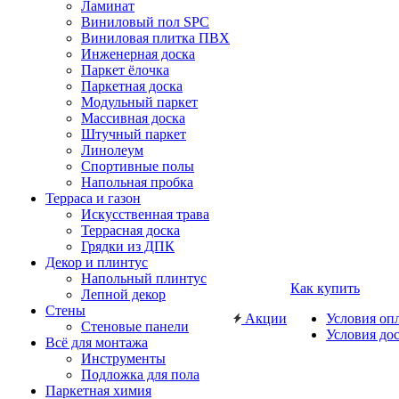
Ламинат
Виниловый пол SPC
Виниловая плитка ПВХ
Инженерная доска
Паркет ёлочка
Паркетная доска
Модульный паркет
Массивная доска
Штучный паркет
Линолеум
Спортивные полы
Напольная пробка
Терраса и газон
Искусственная трава
Террасная доска
Грядки из ДПК
Декор и плинтус
Напольный плинтус
Как купить
Лепной декор
Стены
Акции
Условия оп
Стеновые панели
Условия до
Всё для монтажа
Инструменты
Подложка для пола
Паркетная химия