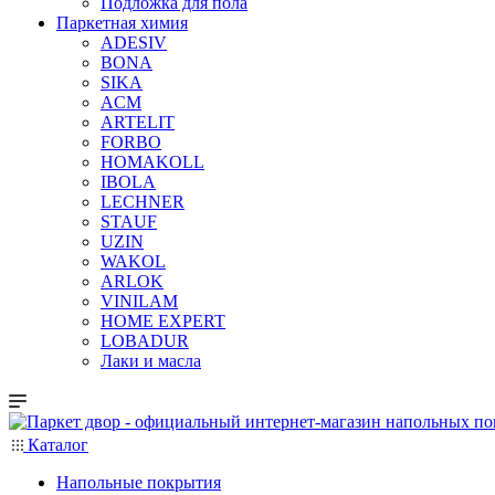
Подложка для пола
Паркетная химия
ADESIV
BONA
SIKA
ACM
ARTELIT
FORBO
HOMAKOLL
IBOLA
LECHNER
STAUF
UZIN
WAKOL
ARLOK
VINILAM
HOME EXPERT
LOBADUR
Лаки и масла
Каталог
Напольные покрытия