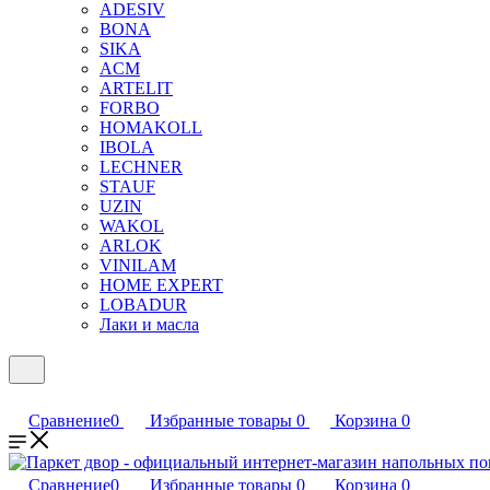
ADESIV
BONA
SIKA
ACM
ARTELIT
FORBO
HOMAKOLL
IBOLA
LECHNER
STAUF
UZIN
WAKOL
ARLOK
VINILAM
HOME EXPERT
LOBADUR
Лаки и масла
Сравнение
0
Избранные товары
0
Корзина
0
Сравнение
0
Избранные товары
0
Корзина
0