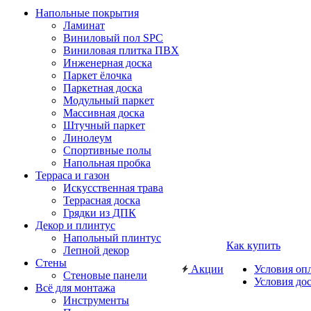
Напольные покрытия
Ламинат
Виниловый пол SPC
Виниловая плитка ПВХ
Инженерная доска
Паркет ёлочка
Паркетная доска
Модульный паркет
Массивная доска
Штучный паркет
Линолеум
Спортивные полы
Напольная пробка
Терраса и газон
Искусственная трава
Террасная доска
Грядки из ДПК
Декор и плинтус
Напольный плинтус
Как купить
Лепной декор
Стены
Акции
Условия оп
Стеновые панели
Условия до
Всё для монтажа
Инструменты