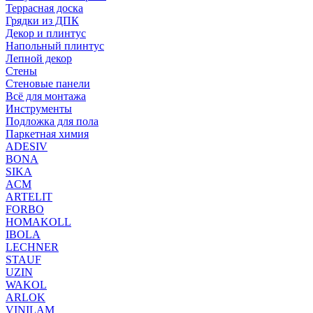
Террасная доска
Грядки из ДПК
Декор и плинтус
Напольный плинтус
Лепной декор
Стены
Стеновые панели
Всё для монтажа
Инструменты
Подложка для пола
Паркетная химия
ADESIV
BONA
SIKA
ACM
ARTELIT
FORBO
HOMAKOLL
IBOLA
LECHNER
STAUF
UZIN
WAKOL
ARLOK
VINILAM