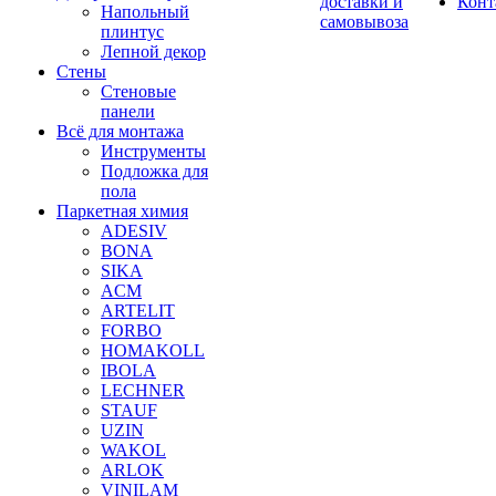
доставки и
Конт
Напольный
самовывоза
плинтус
Лепной декор
Стены
Стеновые
панели
Всё для монтажа
Инструменты
Подложка для
пола
Паркетная химия
ADESIV
BONA
SIKA
ACM
ARTELIT
FORBO
HOMAKOLL
IBOLA
LECHNER
STAUF
UZIN
WAKOL
ARLOK
VINILAM