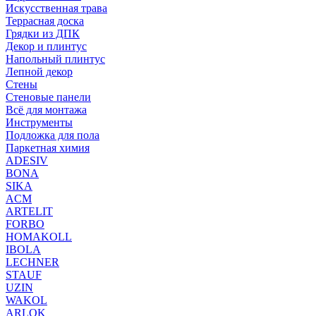
Искусственная трава
Террасная доска
Грядки из ДПК
Декор и плинтус
Напольный плинтус
Лепной декор
Стены
Стеновые панели
Всё для монтажа
Инструменты
Подложка для пола
Паркетная химия
ADESIV
BONA
SIKA
ACM
ARTELIT
FORBO
HOMAKOLL
IBOLA
LECHNER
STAUF
UZIN
WAKOL
ARLOK