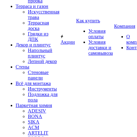
пробка
Терраса и газон
Искусственная
трава
Как купить
Террасная
Компания
доска
Условия
Грядки из
оплаты
О
ДПК
Акции
Условия
комп
Декор и плинтус
доставки и
Конт
Напольный
самовывоза
плинтус
Лепной декор
Стены
Стеновые
панели
Всё для монтажа
Инструменты
Подложка для
пола
Паркетная химия
ADESIV
BONA
SIKA
ACM
ARTELIT