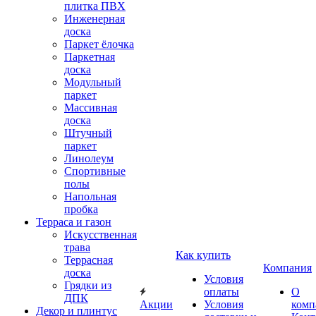
плитка ПВХ
Инженерная
доска
Паркет ёлочка
Паркетная
доска
Модульный
паркет
Массивная
доска
Штучный
паркет
Линолеум
Спортивные
полы
Напольная
пробка
Терраса и газон
Искусственная
трава
Как купить
Террасная
Компания
доска
Условия
Грядки из
оплаты
О
ДПК
Акции
Условия
комп
Декор и плинтус