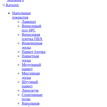
Каталог
Напольные
покрытия
Ламинат
Виниловый
пол SPC
Виниловая
плитка ПВХ
Инженерная
доска
Паркет ёлочка
Паркетная
доска
Модульный
паркет
Массивная
доска
Штучный
паркет
Линолеум
Спортивные
полы
Напольная