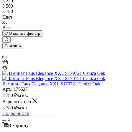
3 220
3 500
3 780
Цвет
Все
Очистить фильтр
Показать
Ламинат Faus Elegance XXL S179721 Ceniza Oak
Арт.: 175527
3 780
₽
/м кв.
Варианты цен
3 780
₽
/м кв.
Подробности
В корзину