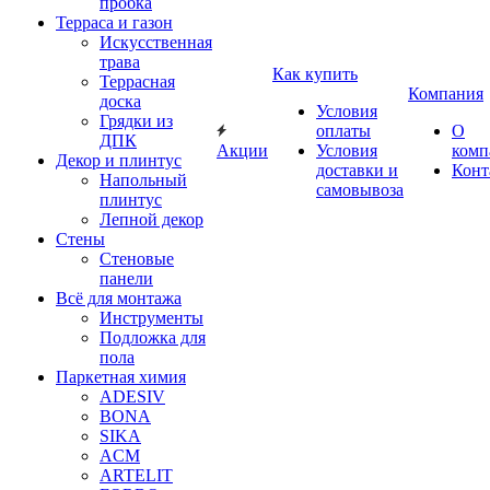
пробка
Терраса и газон
Искусственная
трава
Как купить
Террасная
Компания
доска
Условия
Грядки из
оплаты
О
ДПК
Акции
Условия
комп
Декор и плинтус
доставки и
Конт
Напольный
самовывоза
плинтус
Лепной декор
Стены
Стеновые
панели
Всё для монтажа
Инструменты
Подложка для
пола
Паркетная химия
ADESIV
BONA
SIKA
ACM
ARTELIT