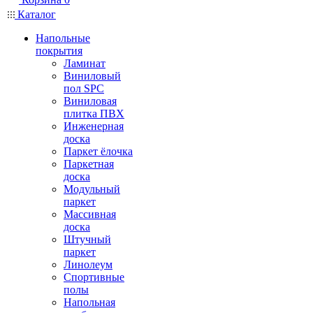
Каталог
Напольные
покрытия
Ламинат
Виниловый
пол SPC
Виниловая
плитка ПВХ
Инженерная
доска
Паркет ёлочка
Паркетная
доска
Модульный
паркет
Массивная
доска
Штучный
паркет
Линолеум
Спортивные
полы
Напольная