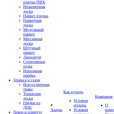
плитка ПВХ
Инженерная
доска
Паркет ёлочка
Паркетная
доска
Модульный
паркет
Массивная
доска
Штучный
паркет
Линолеум
Спортивные
полы
Напольная
пробка
Терраса и газон
Искусственная
трава
Как купить
Террасная
Компания
доска
Условия
Грядки из
оплаты
О
ДПК
Акции
Условия
комп
Декор и плинтус