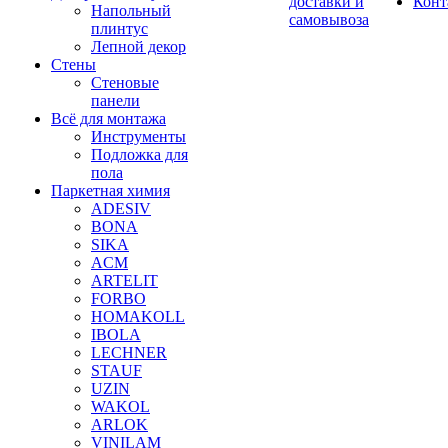
доставки и
Конт
Напольный
самовывоза
плинтус
Лепной декор
Стены
Стеновые
панели
Всё для монтажа
Инструменты
Подложка для
пола
Паркетная химия
ADESIV
BONA
SIKA
ACM
ARTELIT
FORBO
HOMAKOLL
IBOLA
LECHNER
STAUF
UZIN
WAKOL
ARLOK
VINILAM