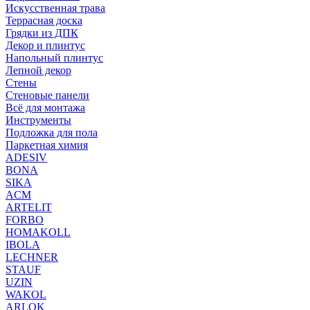
Искусственная трава
Террасная доска
Грядки из ДПК
Декор и плинтус
Напольный плинтус
Лепной декор
Стены
Стеновые панели
Всё для монтажа
Инструменты
Подложка для пола
Паркетная химия
ADESIV
BONA
SIKA
ACM
ARTELIT
FORBO
HOMAKOLL
IBOLA
LECHNER
STAUF
UZIN
WAKOL
ARLOK