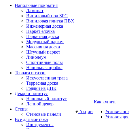
Напольные покрытия
Ламинат
Виниловый пол SPC
Виниловая плитка ПВХ
Инженерная доска
Паркет ёлочка
Паркетная доска
Модульный паркет
Массивная доска
Штучный паркет
Линолеум
Спортивные полы
Напольная пробка
Терраса и газон
Искусственная трава
Террасная доска
Грядки из ДПК
Декор и плинтус
Напольный плинтус
Как купить
Лепной декор
Стены
Акции
Условия оп
Стеновые панели
Условия до
Всё для монтажа
Инструменты