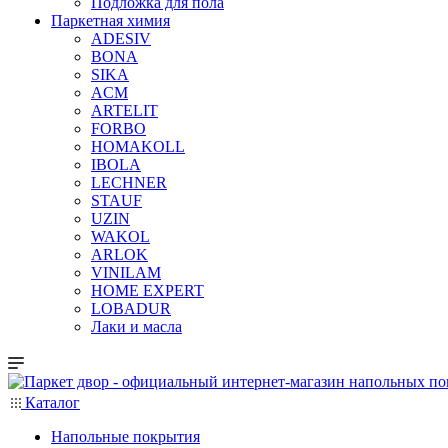
Подложка для пола
Паркетная химия
ADESIV
BONA
SIKA
ACM
ARTELIT
FORBO
HOMAKOLL
IBOLA
LECHNER
STAUF
UZIN
WAKOL
ARLOK
VINILAM
HOME EXPERT
LOBADUR
Лаки и масла
Каталог
Напольные покрытия