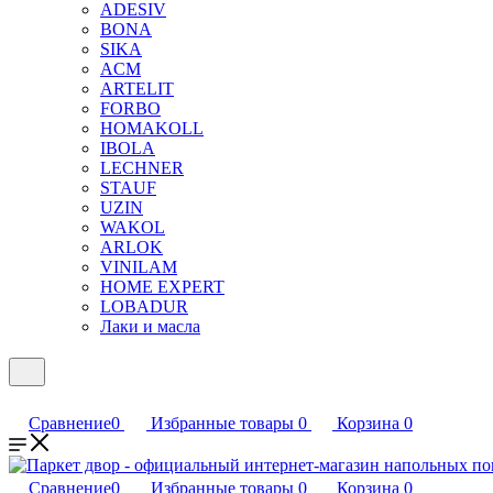
ADESIV
BONA
SIKA
ACM
ARTELIT
FORBO
HOMAKOLL
IBOLA
LECHNER
STAUF
UZIN
WAKOL
ARLOK
VINILAM
HOME EXPERT
LOBADUR
Лаки и масла
Сравнение
0
Избранные товары
0
Корзина
0
Сравнение
0
Избранные товары
0
Корзина
0