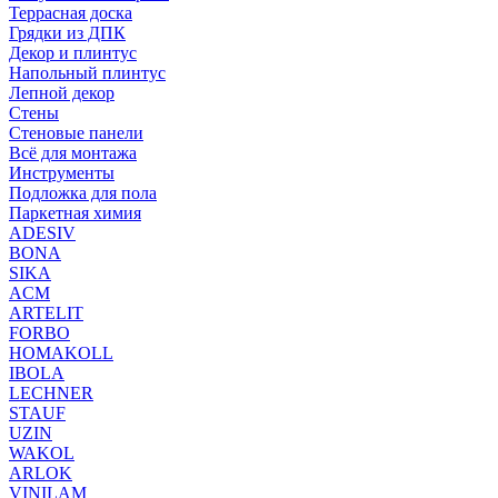
Террасная доска
Грядки из ДПК
Декор и плинтус
Напольный плинтус
Лепной декор
Стены
Стеновые панели
Всё для монтажа
Инструменты
Подложка для пола
Паркетная химия
ADESIV
BONA
SIKA
ACM
ARTELIT
FORBO
HOMAKOLL
IBOLA
LECHNER
STAUF
UZIN
WAKOL
ARLOK
VINILAM