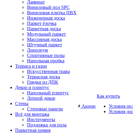
Ламинат
Виниловый пол SPC
Виниловая плитка ПВХ
Инженерная доска
Паркет ёлочка
Паркетная доска
Модульный паркет
Массивная доска
Штучный паркет
Линолеум
Спортивные полы
Напольная пробка
Терраса и газон
Искусственная трава
Террасная доска
Грядки из ДПК
Декор и плинтус
Напольный плинтус
Как купить
Лепной декор
Стены
Акции
Условия оп
Стеновые панели
Условия до
Всё для монтажа
Инструменты
Подложка для пола
Паркетная химия