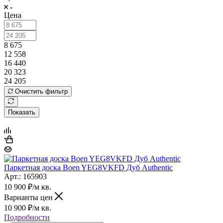
Цена
8 675
12 558
16 440
20 323
24 205
Очистить фильтр
Показать
Паркетная доска Boen YEG8VKFD Дуб Authentic
Арт.: 165903
10 900
₽
/м кв.
Варианты цен
10 900
₽
/м кв.
Подробности