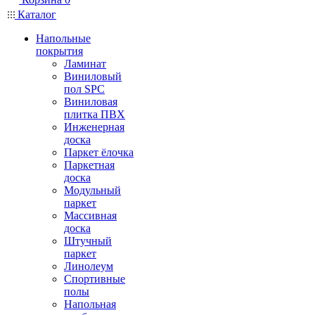
Каталог
Напольные
покрытия
Ламинат
Виниловый
пол SPC
Виниловая
плитка ПВХ
Инженерная
доска
Паркет ёлочка
Паркетная
доска
Модульный
паркет
Массивная
доска
Штучный
паркет
Линолеум
Спортивные
полы
Напольная