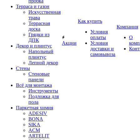
пробка
Терраса и газон
Искусственная
трава
Как купить
Террасная
Компания
доска
Условия
Грядки из
оплаты
О
ДПК
Акции
Условия
комп
Декор и плинтус
доставки и
Конт
Напольный
самовывоза
плинтус
Лепной декор
Стены
Стеновые
панели
Всё для монтажа
Инструменты
Подложка для
пола
Паркетная химия
ADESIV
BONA
SIKA
ACM
ARTELIT