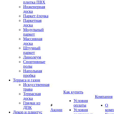
плитка ПВХ
Инженерная
доска
Паркет ёлочка
Паркетная
доска
Модульный
паркет
Массивная
доска
Штучный
паркет
Линолеум
Спортивные
полы
Напольная
пробка
Терраса и газон
Искусственная
трава
Как купить
Террасная
Компания
доска
Условия
Грядки из
оплаты
О
ДПК
Акции
Условия
комп
Декор и плинтус