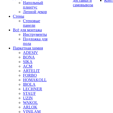
доставки и
Конт
Напольный
самовывоза
плинтус
Лепной декор
Стены
Стеновые
панели
Всё для монтажа
Инструменты
Подложка для
пола
Паркетная химия
ADESIV
BONA
SIKA
ACM
ARTELIT
FORBO
HOMAKOLL
IBOLA
LECHNER
STAUF
UZIN
WAKOL
ARLOK
VINILAM