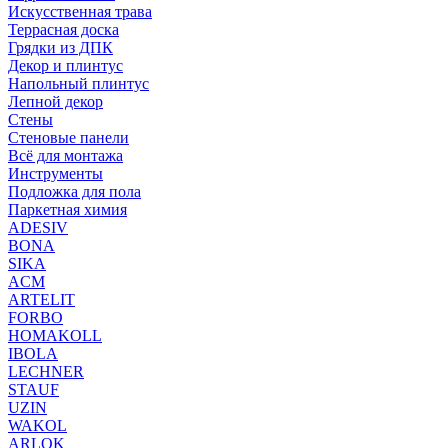
Искусственная трава
Террасная доска
Грядки из ДПК
Декор и плинтус
Напольный плинтус
Лепной декор
Стены
Стеновые панели
Всё для монтажа
Инструменты
Подложка для пола
Паркетная химия
ADESIV
BONA
SIKA
ACM
ARTELIT
FORBO
HOMAKOLL
IBOLA
LECHNER
STAUF
UZIN
WAKOL
ARLOK