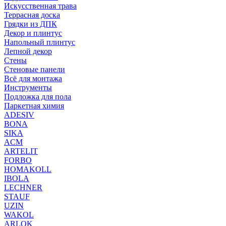
Искусственная трава
Террасная доска
Грядки из ДПК
Декор и плинтус
Напольный плинтус
Лепной декор
Стены
Стеновые панели
Всё для монтажа
Инструменты
Подложка для пола
Паркетная химия
ADESIV
BONA
SIKA
ACM
ARTELIT
FORBO
HOMAKOLL
IBOLA
LECHNER
STAUF
UZIN
WAKOL
ARLOK