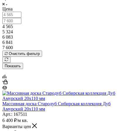
Цена
4 565
5 324
6 083
6 841
7 600
Очистить фильтр
Показать
Массивная доска Стародуб Сибирская коллекция Дуб
Амурский 20х110 мм
Арт.: 167511
6 400
₽
/м кв.
Варианты цен