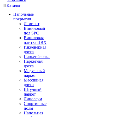
Каталог
Напольные
покрытия
Ламинат
Виниловый
пол SPC
Виниловая
плитка ПВХ
Инженерная
доска
Паркет ёлочка
Паркетная
доска
Модульный
паркет
Массивная
доска
Штучный
паркет
Линолеум
Спортивные
полы
Напольная