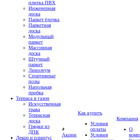
плитка ПВХ
Инженерная
доска
Паркет ёлочка
Паркетная
доска
Модульный
паркет
Массивная
доска
Штучный
паркет
Линолеум
Спортивные
полы
Напольная
пробка
Терраса и газон
Искусственная
трава
Как купить
Террасная
Компания
доска
Условия
Грядки из
оплаты
О
ДПК
Акции
Условия
комп
Декор и плинтус