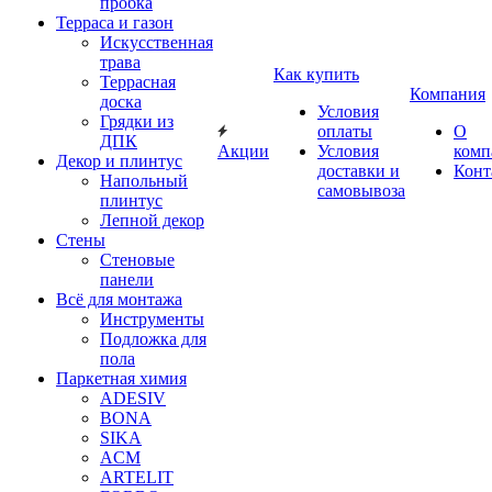
пробка
Терраса и газон
Искусственная
трава
Как купить
Террасная
Компания
доска
Условия
Грядки из
оплаты
О
ДПК
Акции
Условия
комп
Декор и плинтус
доставки и
Конт
Напольный
самовывоза
плинтус
Лепной декор
Стены
Стеновые
панели
Всё для монтажа
Инструменты
Подложка для
пола
Паркетная химия
ADESIV
BONA
SIKA
ACM
ARTELIT