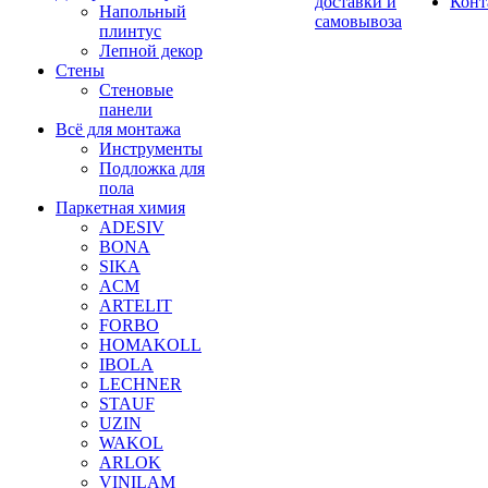
доставки и
Конт
Напольный
самовывоза
плинтус
Лепной декор
Стены
Стеновые
панели
Всё для монтажа
Инструменты
Подложка для
пола
Паркетная химия
ADESIV
BONA
SIKA
ACM
ARTELIT
FORBO
HOMAKOLL
IBOLA
LECHNER
STAUF
UZIN
WAKOL
ARLOK
VINILAM