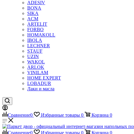
ADESIV
BONA
SIKA
ACM
ARTELIT
FORBO
HOMAKOLL
IBOLA
LECHNER
STAUF
UZIN
WAKOL
ARLOK
VINILAM
HOME EXPERT
LOBADUR
Лаки и масла
Сравнение
0
Избранные товары
0
Корзина
0
Сравнение
0
Избранные товары
0
Корзина
0