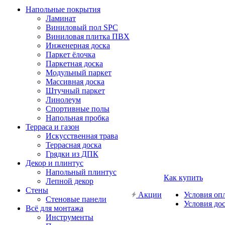
Напольные покрытия
Ламинат
Виниловый пол SPC
Виниловая плитка ПВХ
Инженерная доска
Паркет ёлочка
Паркетная доска
Модульный паркет
Массивная доска
Штучный паркет
Линолеум
Спортивные полы
Напольная пробка
Терраса и газон
Искусственная трава
Террасная доска
Грядки из ДПК
Декор и плинтус
Напольный плинтус
Как купить
Лепной декор
Стены
Акции
Условия оп
Стеновые панели
Условия до
Всё для монтажа
Инструменты