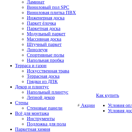
Ламинат
Виниловый пол SPC
Виниловая плитка ПВХ
Инженерная доска
Паркет ёлочка
Паркетная доска
Модульный паркет
Массивная доска
Штучный паркет
Линолеум
Спортивные полы
Напольная пробка
Терраса и газон
Искусственная трава
Террасная доска
Грядки из ДПК
Декор и плинтус
Напольный плинтус
Как купить
Лепной декор
Стены
Акции
Условия оп
Стеновые панели
Условия до
Всё для монтажа
Инструменты
Подложка для пола
Паркетная химия