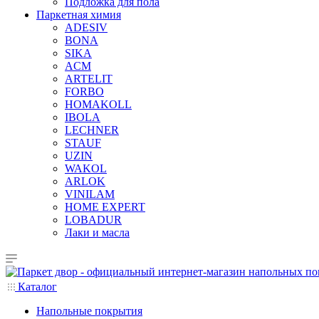
Подложка для пола
Паркетная химия
ADESIV
BONA
SIKA
ACM
ARTELIT
FORBO
HOMAKOLL
IBOLA
LECHNER
STAUF
UZIN
WAKOL
ARLOK
VINILAM
HOME EXPERT
LOBADUR
Лаки и масла
Каталог
Напольные покрытия