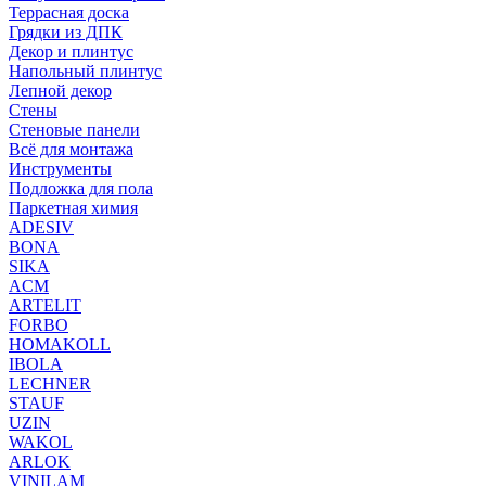
Террасная доска
Грядки из ДПК
Декор и плинтус
Напольный плинтус
Лепной декор
Стены
Стеновые панели
Всё для монтажа
Инструменты
Подложка для пола
Паркетная химия
ADESIV
BONA
SIKA
ACM
ARTELIT
FORBO
HOMAKOLL
IBOLA
LECHNER
STAUF
UZIN
WAKOL
ARLOK
VINILAM